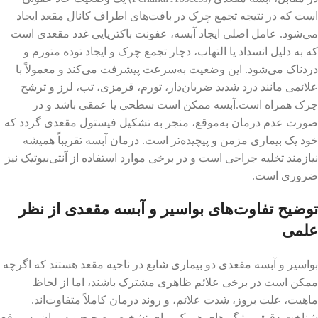
است که در نتیجه تجمع چرک در بافت‌های اطراف کانال مقعد ایجاد
می‌شود. عامل اصلی ایجاد آبسه، عفونت باکتریایی غدد مقعدی است
که به دلیل انسداد یا التهاب، دچار تجمع چرک و ایجاد توده متورم و
دردناک می‌شود. این وضعیت به‌سرعت پیشرفت می‌کند و معمولاً با
علائمی مانند درد شدید ضربان‌دار، تورم، قرمزی، تب، لرز و ترشح
چرک همراه است.آبسه ممکن است سطحی یا عمقی باشد و در
صورت عدم درمان به‌موقع، منجر به تشکیل فیستول مقعدی گردد که
خود یک بیماری مزمن و پیچیده‌تر است. درمان آبسه تقریباً همیشه
نیازمند تخلیه جراحی است و در برخی موارد استفاده از آنتی‌بیوتیک نیز
ضروری است.
توضیح تفاوت‌های بواسیر و آبسه مقعدی از نظر
علمی
بواسیر و آبسه مقعدی دو بیماری شایع در ناحیه مقعد هستند که اگرچه
ممکن است در برخی علائم ظاهری مشترک باشند، اما از لحاظ
ماهیت، علت بروز، شدت علائم، و روند درمان کاملاً متفاوت‌اند.
شناخت دقیق ویژگی‌های هر یک برای تشخیص صحیح و درمان به موقع