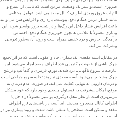
ضروری است.بواسیر یک وضعیت مزمن است که ناشی از اتساع و
التهاب عروق وریدی اطراف کانال مقعد می‌باشد. عوامل مختلفی
مانند فشار مزمن هنگام دفع، یبوست، بارداری و افزایش سن می‌توانند
باعث افزایش فشار داخل این رگ‌ها و در نتیجه بروز بواسیر شوند. این
بیماری معمولاً با علائمی همچون خونریزی هنگام دفع، احساس
برآمدگی، خارش و درد خفیف همراه است و روند آن به‌طور تدریجی
پیشرفت می‌کند.
در مقابل، آبسه مقعدی یک بیماری حاد و عفونی است که در اثر تجمع
چرک ناشی از عفونت باکتریایی غدد اطراف مقعد ایجاد می‌شود. این
عارضه با شروع ناگهانی، درد شدید، تورم، قرمزی و گاهاً تب و ترشح
چرک مشخص می‌شود. آبسه مقعدی نیازمند تخلیه سریع جراحی است
و درمان دارویی به تنهایی کفایت نمی‌کند. در صورت عدم درمان به
موقع، امکان پیشرفت به فیستول مقعدی وجود دارد که خود مشکل
مزمن‌تری است.از نظر محل درگیری، بواسیر معمولاً در داخل یا
اطراف کانال مقعد رخ می‌دهد، اما آبسه در بافت‌های نرم اطراف
مقعد و ممکن است سطحی یا عمقی باشد. شدت و روند بیماری نیز در
آبسه بسیار حاد و سریع است، در حالی که بواسیر بیشتر مزمن و