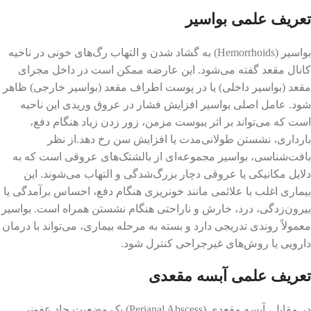
تعریف علمی بواسیر
بواسیر (Hemorrhoids) به گشاد شدن و التهاب رگ‌های خونی در ناحیه
کانال مقعد گفته می‌شود. این عارضه ممکن است در داخل مجرای
مقعد (بواسیر داخلی) یا در پوست اطراف مقعد (بواسیر خارجی) ظاهر
شود. عامل اصلی بواسیر افزایش فشار در عروق وریدی این ناحیه
است که می‌تواند بر اثر یبوست مزمن، زور زدن زیاد هنگام دفع،
بارداری، نشستن طولانی‌مدت یا افزایش سن رخ دهد.از نظر
بافت‌شناسی، بواسیر مجموعه‌ای از بالشتک‌های عروقی است که به
دلایل مکانیکی یا عروقی دچار بزرگ‌شدگی و التهاب می‌شوند. این
بیماری اغلب با علائمی مانند خونریزی هنگام دفع، احساس برآمدگی یا
بیرون‌زدگی، درد، خارش و ناراحتی هنگام نشستن همراه است. بواسیر
معمولاً روندی تدریجی دارد و بسته به مرحله بیماری، می‌تواند با درمان
دارویی یا روش‌های غیرجراحی کنترل شود.
تعریف علمی آبسه مقعدی
در مقابل، آبسه مقعدی (Perianal Abscess) یک وضعیت حاد عفونی