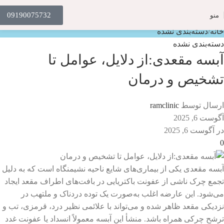
مجله ماه درمان
09190075732
منو
خانه
دسته‌بندی نشده
دسته‌بندی نشده
آبسه مقعدی:از دلایل، عوامل تا
تشخیص و درمان
ارسال توسط
ramclinic
آگوست 6, 2025
در آگوست 6, 2025
0
آبسه مقعدی یکی از بیماری‌های شایع ناحیه نشیمنگاه است که به دلیل
تجمع چرک ناشی از عفونت باکتریایی در بافت‌های اطراف مقعد ایجاد
می‌شود. این عارضه اغلب به‌صورت یک توده دردناک و ملتهب در
نزدیکی مقعد ظاهر شده و می‌تواند با علائمی نظیر درد، قرمزی، تب و
ترشح چرکی همراه باشد. منشأ این آبسه معمولاً انسداد یا عفونت غدد